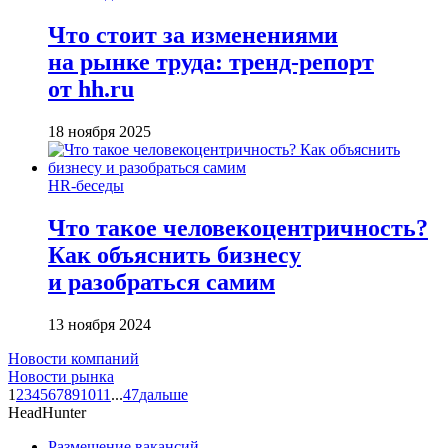
Что стоит за изменениями
на рынке труда: тренд-репорт
от hh.ru
18 ноября 2025
HR-беседы
Что такое человеко­центричность?
Как объяснить бизнесу
и разобраться самим
13 ноября 2024
Новости компаний
Новости рынка
1
2
3
4
5
6
7
8
9
10
11
...
47
дальше
HeadHunter
Размещение вакансий