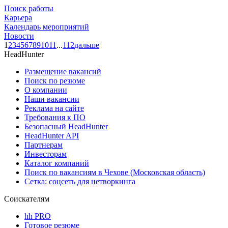
Поиск работы
Карьера
Календарь мероприятий
Новости
1
2
3
4
5
6
7
8
9
10
11
...
112
дальше
HeadHunter
Размещение вакансий
Поиск по резюме
О компании
Наши вакансии
Реклама на сайте
Требования к ПО
Безопасный HeadHunter
HeadHunter API
Партнерам
Инвесторам
Каталог компаний
Поиск по вакансиям в Чехове (Московская область)
Сетка: соцсеть для нетворкинга
Соискателям
hh PRO
Готовое резюме