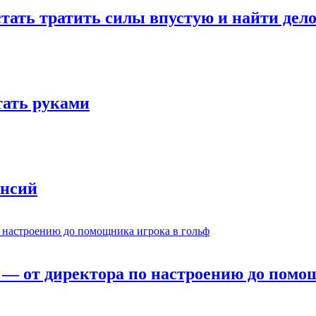
стать тратить силы впустую и найти дел
отать руками
ансий
— от директора по настроению до помощ