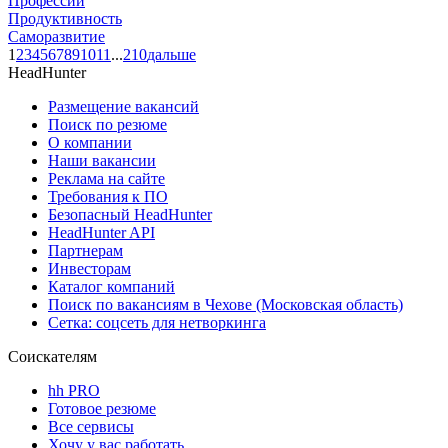
Профессии
Продуктивность
Саморазвитие
1
2
3
4
5
6
7
8
9
10
11
...
210
дальше
HeadHunter
Размещение вакансий
Поиск по резюме
О компании
Наши вакансии
Реклама на сайте
Требования к ПО
Безопасный HeadHunter
HeadHunter API
Партнерам
Инвесторам
Каталог компаний
Поиск по вакансиям в Чехове (Московская область)
Сетка: соцсеть для нетворкинга
Соискателям
hh PRO
Готовое резюме
Все сервисы
Хочу у вас работать