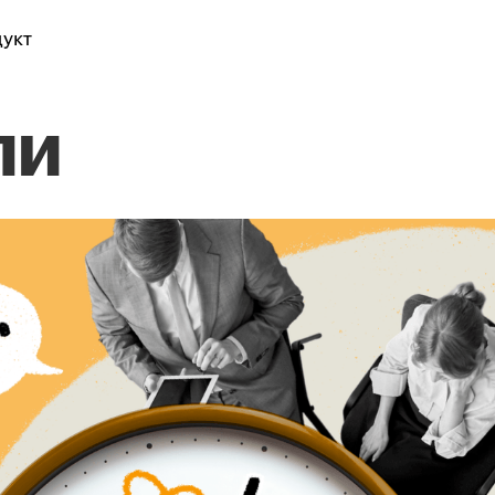
укт
ли