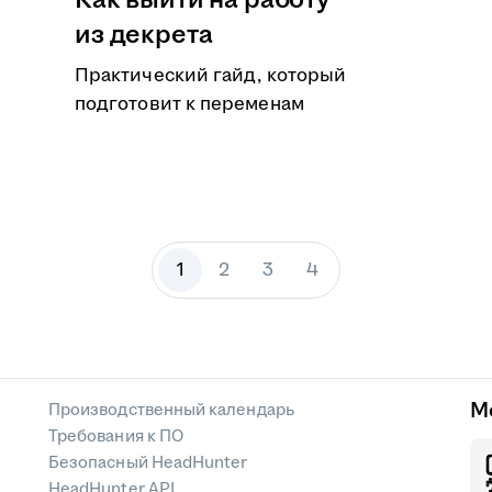
Как выйти на работу
из декрета
Практический гайд, который
подготовит к переменам
1
2
3
4
М
Производственный календарь
Требования к ПО
Безопасный HeadHunter
HeadHunter API