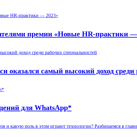
адателями премии «Новые HR-практики —
кси оказался самый высокий доход среди
бщений для WhatsApp*