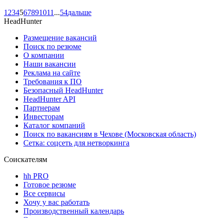
1
2
3
4
5
6
7
8
9
10
11
...
54
дальше
HeadHunter
Размещение вакансий
Поиск по резюме
О компании
Наши вакансии
Реклама на сайте
Требования к ПО
Безопасный HeadHunter
HeadHunter API
Партнерам
Инвесторам
Каталог компаний
Поиск по вакансиям в Чехове (Московская область)
Сетка: соцсеть для нетворкинга
Соискателям
hh PRO
Готовое резюме
Все сервисы
Хочу у вас работать
Производственный календарь