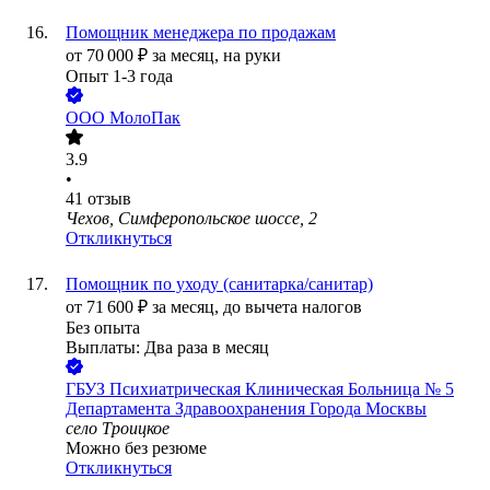
Помощник менеджера по продажам
от
70 000
₽
за месяц,
на руки
Опыт 1-3 года
ООО
МолоПак
3.9
•
41
отзыв
Чехов, Симферопольское шоссе, 2
Откликнуться
Помощник по уходу (санитарка/санитар)
от
71 600
₽
за месяц,
до вычета налогов
Без опыта
Выплаты: Два раза в месяц
ГБУЗ Психиатрическая Клиническая Больница № 5
Департамента Здравоохранения Города Москвы
село Троицкое
Можно без резюме
Откликнуться