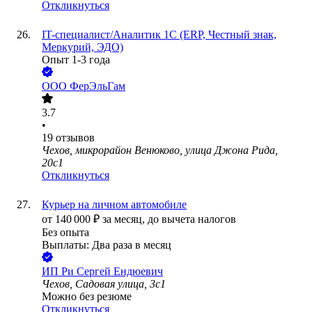
Откликнуться
IT-специалист/Аналитик 1С (ERP, Честный знак,
Меркурий, ЭДО)
Опыт 1-3 года
ООО
ФерЭльГам
3.7
•
19
отзывов
Чехов, микрорайон Венюково, улица Джона Рида,
20с1
Откликнуться
Курьер на личном автомобиле
от
140 000
₽
за месяц,
до вычета налогов
Без опыта
Выплаты: Два раза в месяц
ИП
Ри Сергей Ендюевич
Чехов, Садовая улица, 3с1
Можно без резюме
Откликнуться