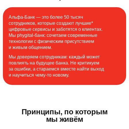
Альфа-Банк — это более 50 тысяч
сотрудников, которые создают лучшие*
цифровые сервисы и заботятся о клиентах.
Мы phygital-банк: сочетаем современные
технологии с физическим присутствием
и живым общением.
Мы доверяем сотрудникам: каждый может
повлиять на будущее банка. Не критикуем
за ошибки, а стараемся вместе найти выход
и научиться чему-то новому.
Принципы, по которым
мы живём