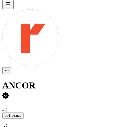
ANCOR
4,1
991 отзыв
·