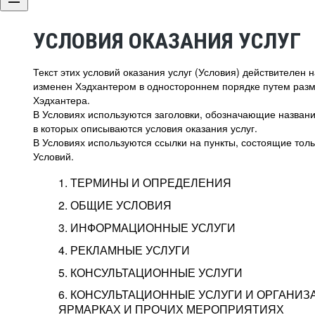
УСЛОВИЯ ОКАЗАНИЯ УСЛУГ
Текст этих условий оказания услуг (Условия) действителен
изменен Хэдхантером в одностороннем порядке путем раз
Хэдхантера.
В Условиях используются заголовки, обозначающие название
в которых описываются условия оказания услуг.
В Условиях используются ссылки на пункты, состоящие тольк
Условий.
1. ТЕРМИНЫ И ОПРЕДЕЛЕНИЯ
2. ОБЩИЕ УСЛОВИЯ
3. ИНФОРМАЦИОННЫЕ УСЛУГИ
1.1. Хэдхантер, или
Хэдхантер, ООО «Хэдх
4. РЕКЛАМНЫЕ УСЛУГИ
HeadHunter, или
г. Москва, внутригор
2.1. Типы и статусы регистрации
5. КОНСУЛЬТАЦИОННЫЕ УСЛУГИ
Исполнитель
Тверской,
2-я
Брестска
Типы регистрации
3.1. Предоставление доступа к базе данн
2.2. Активация услуг
6. КОНСУЛЬТАЦИОННЫЕ УСЛУГИ И ОРГАНИЗ
о трудоустройстве с возможностью просмо
Описание и активация
ЯРМАРКАХ И ПРОЧИХ МЕРОПРИЯТИЯХ
Хэдхантер — администра
2.1.1. Заказчику может быть присвоен один
4.0. Общие условия оказания рекламных ус