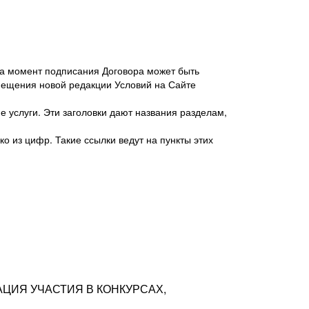
 на момент подписания Договора может быть
мещения новой редакции Условий на Сайте
 услуги. Эти заголовки дают названия разделам,
о из цифр. Такие ссылки ведут на пункты этих
антер», ИНН 7718620740, адрес: 125047,
одская территория Муниципальный округ
я улица, дом 48, помещ. 25
ых резюме с предложениями Соискателей
АЦИЯ УЧАСТИЯ В КОНКУРСАХ,
тра контактной информации Соискателя
тор сайтов: hh.ru, talantix.ru и других
 из Типов регистраций.
луг