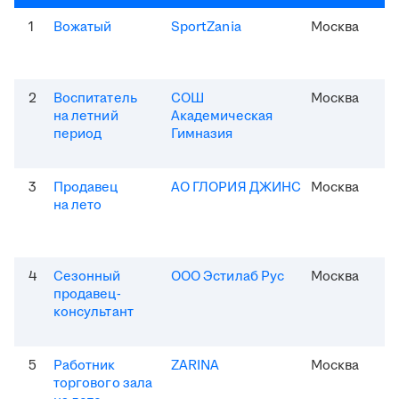
1
Вожатый
SportZania
Москва
2
Воспитатель
СОШ
Москва
на летний
Академическая
период
Гимназия
3
Продавец
АО ГЛОРИЯ ДЖИНС
Москва
на лето
4
Сезонный
ООО Эстилаб Рус
Москва
продавец-
консультант
5
Работник
ZARINA
Москва
торгового зала