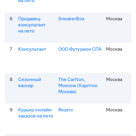
на лето
6
Продавец-
SneakerBox
Москва
консультант
на лето
7
Консультант
ООО Футурион СПА
Москва
8
Сезонный
The Carlton,
Москва
кассир
Moscow (Карлтон
Москва)
9
Курьер онлайн-
Rezerv
Москва
заказов на лето