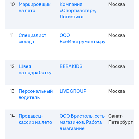
10
Маркировщик
Компания
Москва
на лето
«Спортмастер»,
Логистика
11
Специалист
ООО
Москва
склада
ВсеИнструменты.ру
12
Швея
BEBAKIDS
Москва
на подработку
13
Персональный
LIVE GROUP
Москва
водитель
14
Продавец-
ООО Бристоль, сеть
Санкт-
кассир на лето
магазинов, Работа
Петербург
в магазине