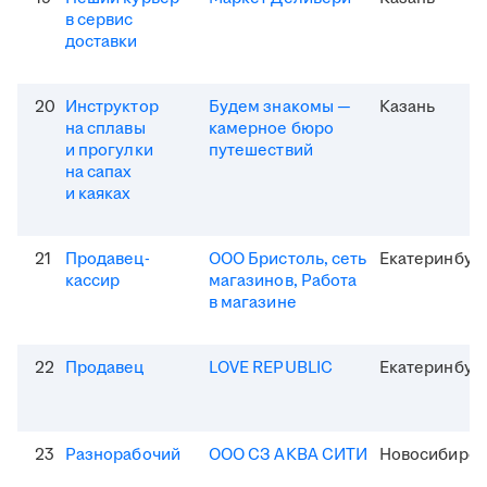
в сервис
доставки
20
Инструктор
Будем знакомы —
Казань
на сплавы
камерное бюро
и прогулки
путешествий
на сапах
и каяках
21
Продавец-
ООО Бристоль, сеть
Екатеринбур
кассир
магазинов, Работа
в магазине
22
Продавец
LOVE REPUBLIC
Екатеринбур
23
Разнорабочий
ООО СЗ АКВА СИТИ
Новосибирск