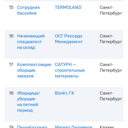
15
Сотрудник
TERMOLAND
Санкт-
бассейна
Петербург
16
Начинающий
ОСГ Рекордз
Санкт-
специалист
Менеджмент
Петербург
на склад
17
Комплектовщик-
САТУРН —
Санкт-
сборщик
строительные
Петербург
заказов
материалы
18
Уборщица/
Взлёт, ГК
Санкт-
уборщик
Петербург
на летний
период
19
Пеший курьер
Маркет Деливери
Казань