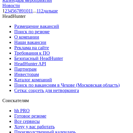
Календарь мероприятий
Новости
1
2
3
4
5
6
7
8
9
10
11
...
112
дальше
HeadHunter
Размещение вакансий
Поиск по резюме
О компании
Наши вакансии
Реклама на сайте
Требования к ПО
Безопасный HeadHunter
HeadHunter API
Партнерам
Инвесторам
Каталог компаний
Поиск по вакансиям в Чехове (Московская область)
Сетка: соцсеть для нетворкинга
Соискателям
hh PRO
Готовое резюме
Все сервисы
Хочу у вас работать
Производственный календарь