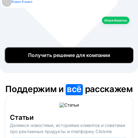
Борис Кашко
Юлия Изоитко
Александр Кулагин
Даниил Макаров
Екатерина Лазаренко
Юлия Изоитко
Получить решение для компании
Поддержим и
всё
расскажем
Статьи
Делимся новостями, историями клиентов и советами
про рекламные продукты и платформу Clickme