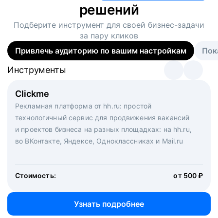
решений
Подберите инструмент для своей
бизнес-задачи
за пару кликов
Привлечь аудиторию по вашим настройкам
Пок
Инструменты
Инструменты
Инструменты
Виртуальный рекрутер
Clickme
Вакансия дня
Массовый подбор под ключ. Решите, сколько
Рекламная платформа от hh.ru: простой
Рекламный формат для вакансий на главной странице
кандидатов и когда вам нужно, и за дело возьмутся
технологичный сервис для продвижения вакансий
hh.ru. Увеличивает количество откликов
маркетологи, рекрутеры и проектные менеджеры
и проектов бизнеса на разных площадках: на hh.ru,
hh.ru с целым набором digital-инструментов
во ВКонтакте, Яндексе, Одноклассниках и Mail.ru
Стоимость:
от 200 000 ₽
Узнать подробнее
Стоимость:
от 500 ₽
Узнать подробнее
Узнать подробнее