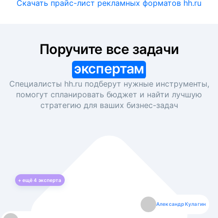
Скачать прайс-лист рекламных форматов hh.ru
Поручите все задачи
экспертам
Специалисты hh.ru подберут нужные инструменты,
помогут спланировать бюджет и найти лучшую
стратегию для ваших
бизнес-задач
+ ещё
4
эксперта
Екатерина Лазаренко
Александр Кулагин
Даниил Макаров
Борис Кашко
Юлия Изоитко