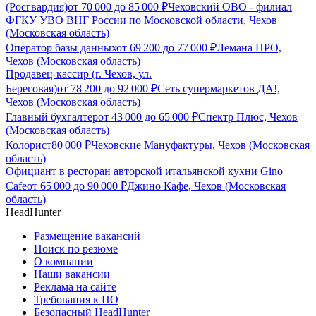
(Росгвардия)
от
70 000
до
85 000
₽
Чеховский ОВО - филиал
ФГКУ УВО ВНГ России по Московской области, Чехов
(Московская область)
Оператор базы данных
от
69 200
до
77 000
₽
Лемана ПРО,
Чехов (Московская область)
Продавец-кассир (г. Чехов, ул.
Береговая)
от
78 200
до
92 000
₽
Сеть супермаркетов ДА!,
Чехов (Московская область)
Главный бухгалтер
от
43 000
до
65 000
₽
Спектр Плюс, Чехов
(Московская область)
Колорист
80 000
₽
Чеховские Мануфактуры, Чехов (Московская
область)
Официант в ресторан авторской итальянской кухни Gino
Cafe
от
65 000
до
90 000
₽
Джино Кафе, Чехов (Московская
область)
HeadHunter
Размещение вакансий
Поиск по резюме
О компании
Наши вакансии
Реклама на сайте
Требования к ПО
Безопасный HeadHunter