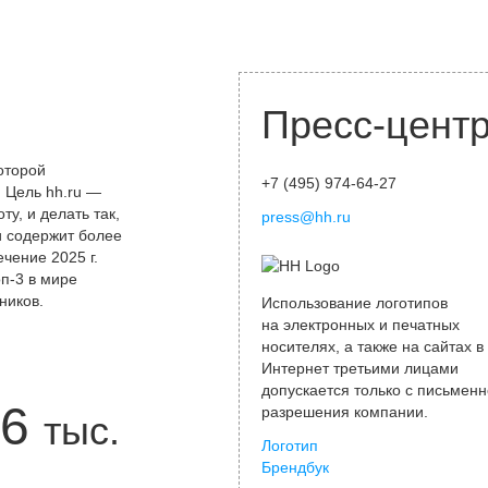
Пресс-цент
оторой
+7 (495) 974-64-27
 Цель hh.ru —
у, и делать так,
press@hh.ru
и содержит более
чение 2025 г.
оп-3 в мире
ников.
Использование логотипов
на электронных и печатных
носителях, а также на сайтах в
Интернет третьими лицами
допускается только с письменн
6
разрешения компании.
тыс.
Логотип
Брендбук