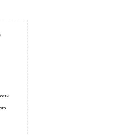
р
 сети
ого