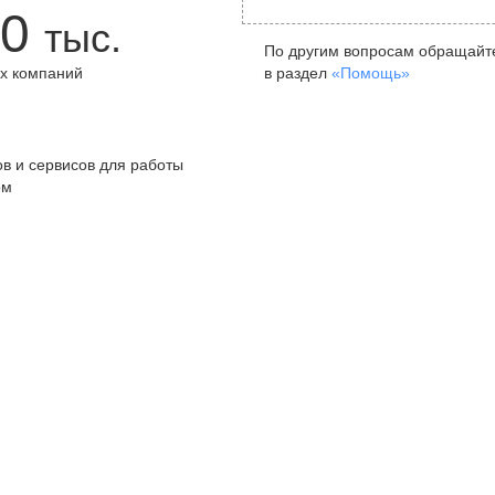
0
тыс.
По другим вопросам обращайт
х компаний
в раздел
«Помощь»
+
в и сервисов для работы
ом
Санкт-Петербург
Я
ул. Жуковского, д. 19, особняк
ул