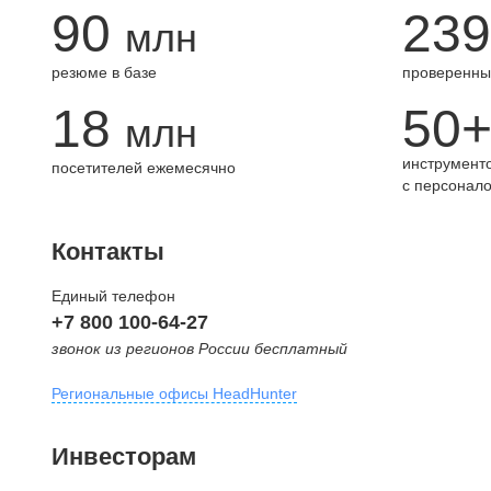
90
239
млн
резюме в базе
проверенны
18
50
млн
инструменто
посетителей ежемесячно
с персонал
Контакты
Единый телефон
+7 800 100-64-27
звонок из регионов России бесплатный
Региональные офисы HeadHunter
Москва
Инвесторам
внутригородская территория