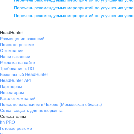
pr@ural.hh.ru
Перечень рекомендуемых мероприятий по улучшению услов
Перечень рекомендуемых мероприятий по улучшению усло
Новосибирск
ул. Большевистская, д. 35,
HeadHunter
помещение 21
Размещение вакансий
Поиск по резюме
+7 383 207-94-64
О компании
pr@nsk.hh.ru
Наши вакансии
Реклама на сайте
Требования к ПО
Безопасный HeadHunter
HeadHunter API
Партнерам
Инвесторам
Каталог компаний
Поиск по вакансиям в Чехове (Московская область)
Сетка: соцсеть для нетворкинга
Соискателям
hh PRO
Готовое резюме