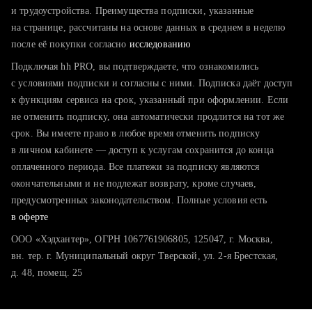
тратите много времени на поиск и вручную поднимаете
и трудоустройства. Преимущества подписки, указанные
резюме
на странице, рассчитаны на основе данных в среднем в неделю
после её покупки согласно
хотите сравнить себя с конкурентами и оценить шансы
исследованию
Подключая hh PRO, вы подтверждаете, что ознакомились
с условиями подписки и согласны с ними. Подписка даёт доступ
к функциям сервиса на срок, указанный при оформлении. Если
не отменить подписку, она автоматически продлится на тот же
срок. Вы имеете право в любое время отменить подписку
в личном кабинете — доступ к услугам сохранится до конца
оплаченного периода. Все платежи за подписку являются
окончательными и не подлежат возврату, кроме случаев,
предусмотренных законодательством. Полные условия есть
в оферте
ООО «Хэдхантер», ОГРН 1067761906805, 125047, г. Москва,
вн. тер. г. Муниципальный округ Тверской, ул. 2-я Брестская,
д. 48, помещ. 25