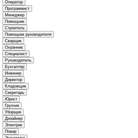
Оператор
Программист
Менеджер
Помощник
Строитель
Помощник руководителя
Сварщик
Охранник
Специалист
Руководитель
Бухгалтер
Инженер
Директор
Кладовщик
Секретарь
Юрист
Грузчик
Уборщик
Дизайнер
Электрик
Повар
Экономист